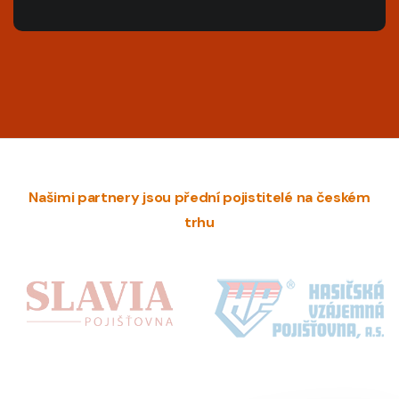
Našimi partnery jsou přední pojistitelé na českém
trhu