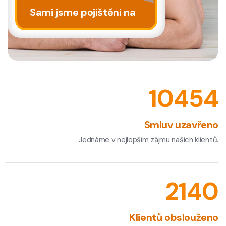
Sami jsme pojištěni na
11645
Smluv uzavřeno
Jednáme v nejlepším zájmu našich klientů.
2429
Klientů obslouženo