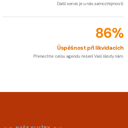
Další servis je u nás samozřejmostí.
100
%
Úspěšnost při likvidacích
Přenechte celou agendu řešení Vaší škody nám.
NAŠE SLUŽBY