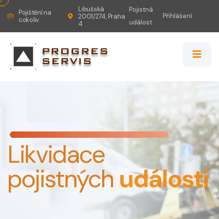
Libušská
Pojistná
Pojištění na
Přihlášení
2001/274, Praha
cokoliv
událost
4
Likvidace
pojistných
událostí